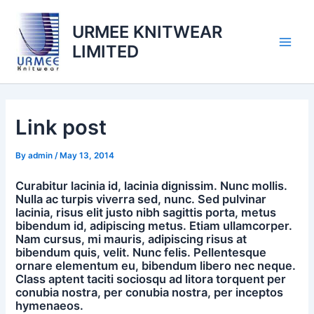
Skip
to
URMEE KNITWEAR
content
LIMITED
Main
Men
Link post
By
admin
/
May 13, 2014
Curabitur lacinia id, lacinia dignissim. Nunc mollis.
Nulla ac turpis viverra sed, nunc. Sed pulvinar
lacinia, risus elit justo nibh sagittis porta, metus
bibendum id, adipiscing metus. Etiam ullamcorper.
Nam cursus, mi mauris, adipiscing risus at
bibendum quis, velit. Nunc felis. Pellentesque
ornare elementum eu, bibendum libero nec neque.
Class aptent taciti sociosqu ad litora torquent per
conubia nostra, per conubia nostra, per inceptos
hymenaeos.